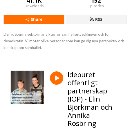
41.1K
152
Downloads
Episodes
Share
RSS
Den idéburna sektorn är viktig för samhällsutvecklingen och för 
demokratin. Vi möter olika personer som kan ge dig nya perspektiv och 
kunskap om samhället.
Ideburet
offentligt
partnerskap
(IOP) - Elin
Björkman och
Annika
Rosbring