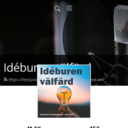
Idéburen välfärd
https://feed.podbean.com/ideburenvalfard/feed.xml